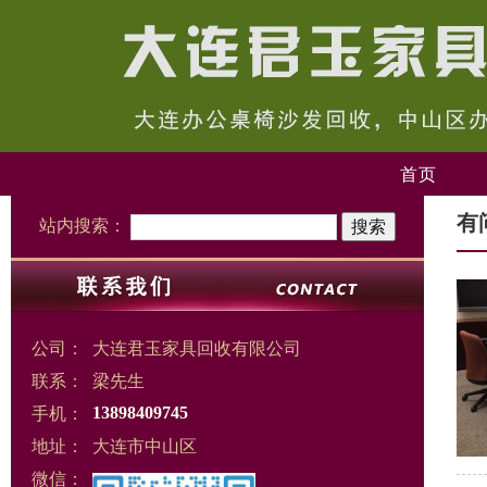
首页
有
站内搜索：
公司：
大连君玉家具回收有限公司
联系：
梁先生
手机：
13898409745
地址：
大连市中山区
微信：