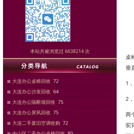
本站共被浏览过 6638214 次
桌
垂
大连办公桌椅回收
72
1
大连办公沙发回收
64
2
大连办公隔断墙回收
75
大连办公屏风回收
75
两
大连二手废旧空调收购
72
驼
中山区二手办公桌椅回收
80