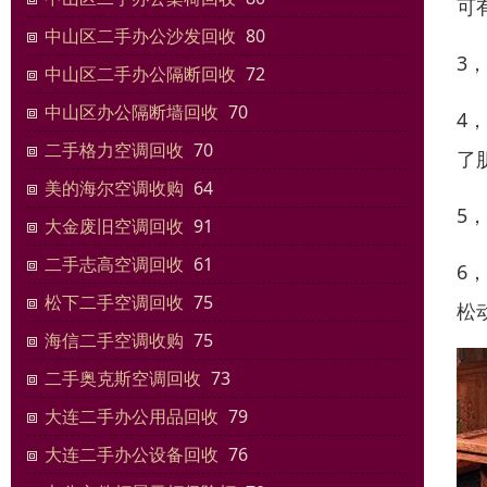
可
中山区二手办公沙发回收
80
3
中山区二手办公隔断回收
72
中山区办公隔断墙回收
70
4
二手格力空调回收
70
了
美的海尔空调收购
64
5
大金废旧空调回收
91
二手志高空调回收
61
6
松下二手空调回收
75
松
海信二手空调收购
75
二手奥克斯空调回收
73
大连二手办公用品回收
79
大连二手办公设备回收
76