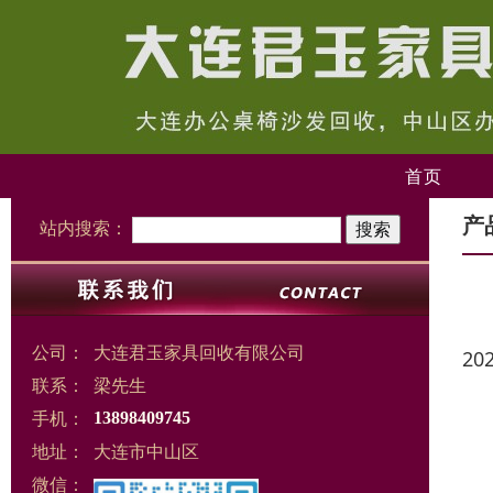
首页
产
站内搜索：
公司：
大连君玉家具回收有限公司
20
联系：
梁先生
手机：
13898409745
地址：
大连市中山区
微信：