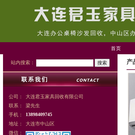
首页
产
站内搜索：
公司：
大连君玉家具回收有限公司
联系：
梁先生
手机：
13898409745
地址：
大连市中山区
微信：