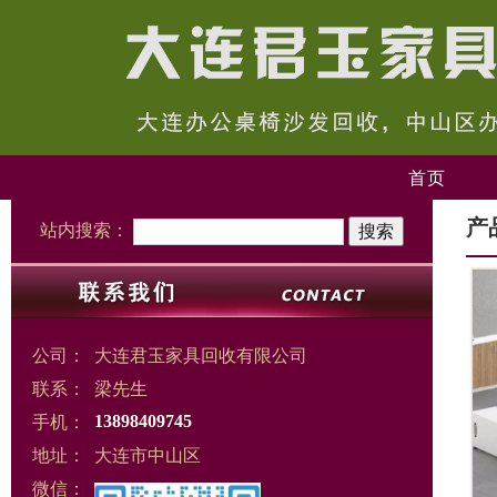
首页
产
站内搜索：
公司：
大连君玉家具回收有限公司
联系：
梁先生
手机：
13898409745
地址：
大连市中山区
微信：