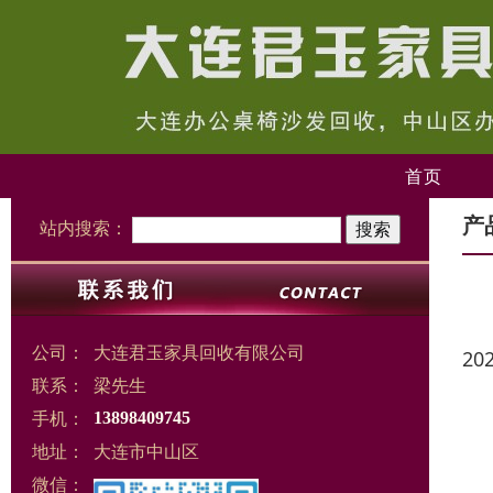
首页
产
站内搜索：
公司：
大连君玉家具回收有限公司
20
联系：
梁先生
手机：
13898409745
地址：
大连市中山区
微信：