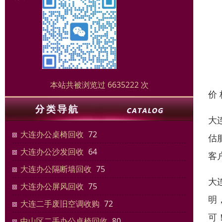
本站共被浏览过 6635222 次
价
大
大连办公桌椅回收
72
估
大连办公沙发回收
64
客
大连办公隔断墙回收
75
大
大连办公屏风回收
75
明
大连二手废旧空调收购
72
可
中山区二手办公桌椅回收
80