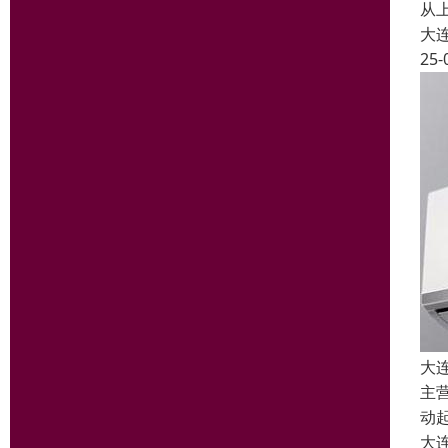
从
大
25-
大
主
动
大