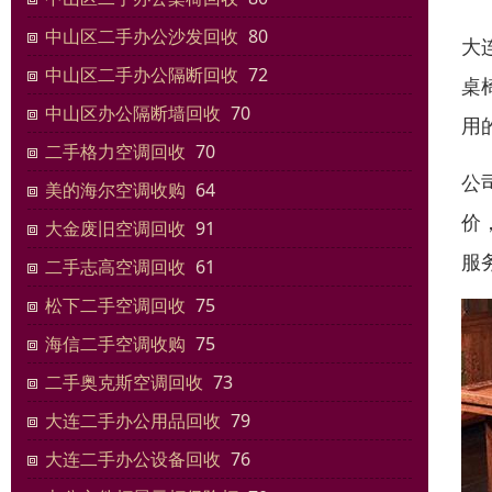
中山区二手办公沙发回收
80
大
中山区二手办公隔断回收
72
桌
中山区办公隔断墙回收
70
用
二手格力空调回收
70
公
美的海尔空调收购
64
价
大金废旧空调回收
91
服
二手志高空调回收
61
松下二手空调回收
75
海信二手空调收购
75
二手奥克斯空调回收
73
大连二手办公用品回收
79
大连二手办公设备回收
76