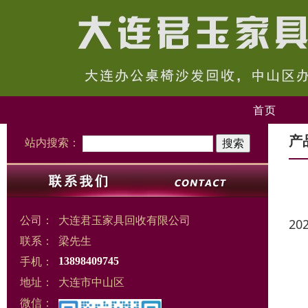
首页
产
站内搜索：
公司：
大连君玉家具回收有限公司
20
联系：
梁先生
手机：
13898409745
地址：
大连市中山区
微信：