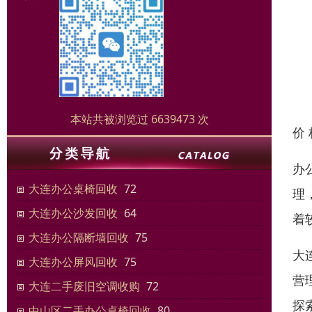
本站共被浏览过 6639473 次
价
办
大连办公桌椅回收
72
理
大连办公沙发回收
64
着
大连办公隔断墙回收
75
大
大连办公屏风回收
75
营
大连二手废旧空调收购
72
探
中山区二手办公桌椅回收
80