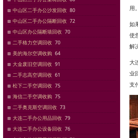
用
中山区二手办公沙发回收
80
中山区二手办公隔断回收
72
如
中山区办公隔断墙回收
70
使
二手格力空调回收
70
解
美的海尔空调收购
64
大
大金废旧空调回收
91
业
二手志高空调回收
61
支
松下二手空调回收
75
海信二手空调收购
75
二手奥克斯空调回收
73
大连二手办公用品回收
79
大连二手办公设备回收
76