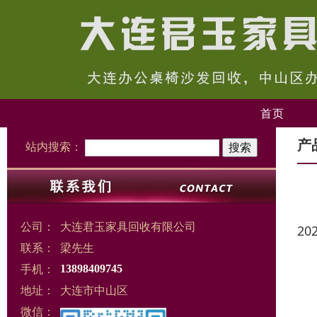
首页
产
站内搜索：
公司：
大连君玉家具回收有限公司
20
联系：
梁先生
手机：
13898409745
地址：
大连市中山区
微信：