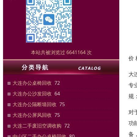
本站共被浏览过 6641164 次
价
大
大连办公桌椅回收
72
专
大连办公沙发回收
64
规
大连办公隔断墙回收
75
对
大连办公屏风回收
75
功
大连二手废旧空调收购
72
备
中山区二手办公桌椅回收
80