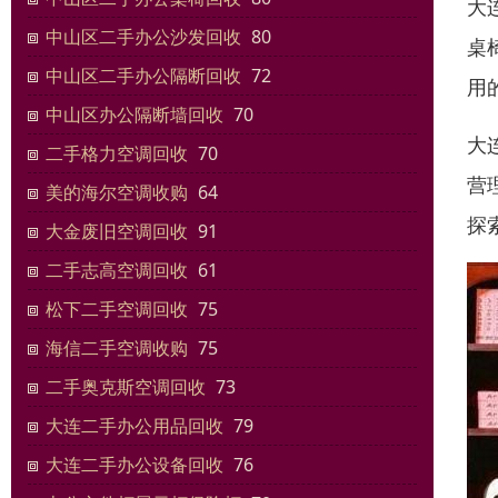
大
中山区二手办公沙发回收
80
桌
中山区二手办公隔断回收
72
用
中山区办公隔断墙回收
70
大
二手格力空调回收
70
营
美的海尔空调收购
64
探
大金废旧空调回收
91
二手志高空调回收
61
松下二手空调回收
75
海信二手空调收购
75
二手奥克斯空调回收
73
大连二手办公用品回收
79
大连二手办公设备回收
76