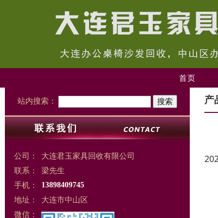
首页
产
站内搜索：
公司：
大连君玉家具回收有限公司
20
联系：
梁先生
手机：
13898409745
地址：
大连市中山区
微信：