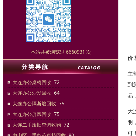
本站共被浏览过 6660931 次
价
主
大连办公桌椅回收
72
到
大连办公沙发回收
64
易
大连办公隔断墙回收
75
大
大连办公屏风回收
75
明
大连二手废旧空调收购
72
可
中山区二手办公桌椅回收
80