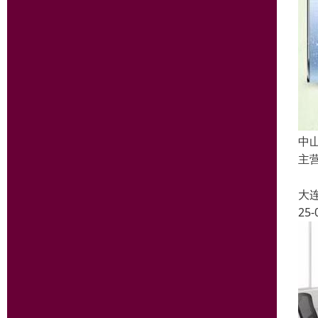
中
主

大
25-