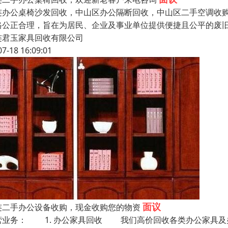
连办公桌椅沙发回收，中山区办公隔断回收，中山区二手空调收购
格公正合理，旨在为居民、企业及事业单位提供便捷且公平的废
连君玉家具回收有限公司
07-18 16:09:01
面议
连二手办公设备收购，现金收购您的物资
营业务： 1. 办公家具回收 我们高价回收各类办公家具及