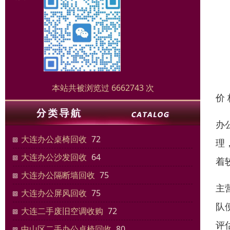
本站共被浏览过 6662743 次
价
办
大连办公桌椅回收
72
理
大连办公沙发回收
64
着
大连办公隔断墙回收
75
主
大连办公屏风回收
75
队
大连二手废旧空调收购
72
评
中山区二手办公桌椅回收
80