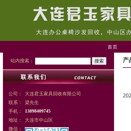
首页
产
站内搜索：
公司：
大连君玉家具回收有限公司
20
联系：
梁先生
手机：
13898409745
地址：
大连市中山区
微信：