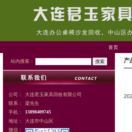
首页
产
站内搜索：
公司：
大连君玉家具回收有限公司
20
联系：
梁先生
手机：
13898409745
地址：
大连市中山区
微信：