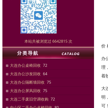
本站共被浏览过 6642815 次
价
办
大连办公桌椅回收
72
理
大连办公沙发回收
64
着
大连办公隔断墙回收
75
大
大连办公屏风回收
75
明
大连二手废旧空调收购
72
可
中山区二手办公桌椅回收
80