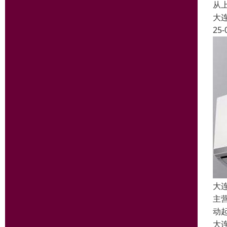
从
大
25-
大
主
动
大