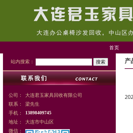
首页
产
站内搜索：
公司：
大连君玉家具回收有限公司
20
联系：
梁先生
手机：
13898409745
地址：
大连市中山区
微信：