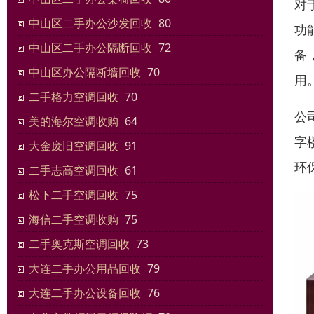
对
中山区二手办公沙发回收
80
功
中山区二手办公隔断回收
72
备
中山区办公隔断墙回收
70
用
二手格力空调回收
70
公
美的海尔空调收购
64
字
大金废旧空调回收
91
环
二手志高空调回收
61
松下二手空调回收
75
海信二手空调收购
75
二手奥克斯空调回收
73
大连二手办公用品回收
79
大连二手办公设备回收
76