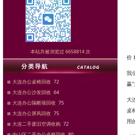
本站共被浏览过 6658814 次
价
我
大连办公桌椅回收
72
赢
大连办公沙发回收
64
大
大连办公隔断墙回收
75
桌
大连办公屏风回收
75
用
大连二手废旧空调收购
72
中山区二手办公桌椅回收
80