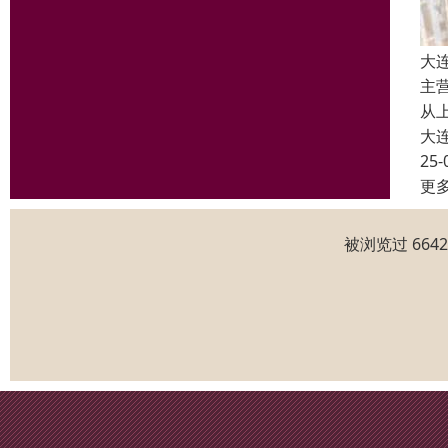
大
主
从
大
25-
更
被浏览过 664