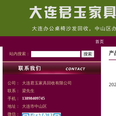
首页
产
站内搜索：
公司：
大连君玉家具回收有限公司
20
联系：
梁先生
手机：
13898409745
地址：
大连市中山区
微信：