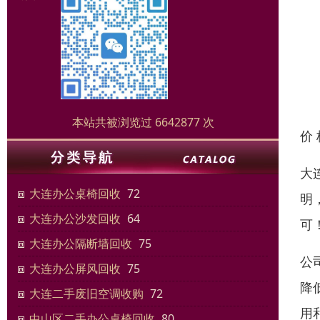
本站共被浏览过 6642877 次
价
大
大连办公桌椅回收
72
明
大连办公沙发回收
64
可
大连办公隔断墙回收
75
公
大连办公屏风回收
75
降
大连二手废旧空调收购
72
用
中山区二手办公桌椅回收
80