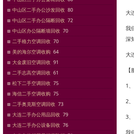
中山区二手办公沙发回收
80
大
中山区二手办公隔断回收
72
我
中山区办公隔断墙回收
70
深
二手格力空调回收
70
美的海尔空调收购
64
大
大金废旧空调回收
91
【
二手志高空调回收
61
松下二手空调回收
75
1
海信二手空调收购
75
2
二手奥克斯空调回收
73
大连二手办公用品回收
79
3
大连二手办公设备回收
76
我